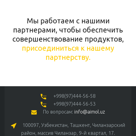
Мы работаем с нашими
партнерами, чтобы обеспечить
совершенствование продуктов,
присоединиться к нашему
партнерству.
+998(97)444-56-58
+998(97)444-56-53
По вопросам:
info@aimol.uz
100097, Узбекистан, Ташкент, Чиланзарский
район, массив Чиланзар, 9-й квартал, 17.