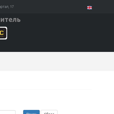
артал, 17
итель