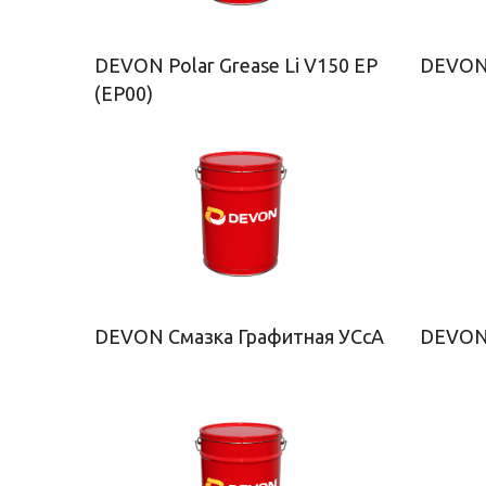
DEVON Polar Grease Li V150 EP
DEVON 
(EP00)
DEVON Смазка Графитная УСсА
DEVON 