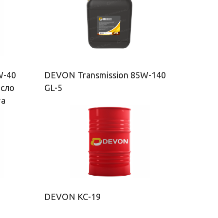
W-40
DEVON Transmission 85W-140
асло
GL-5
та
DEVON КС-19