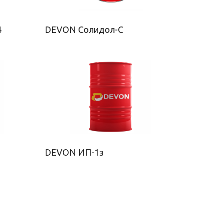
4
DEVON Солидол-С
DEVON ИП-1з